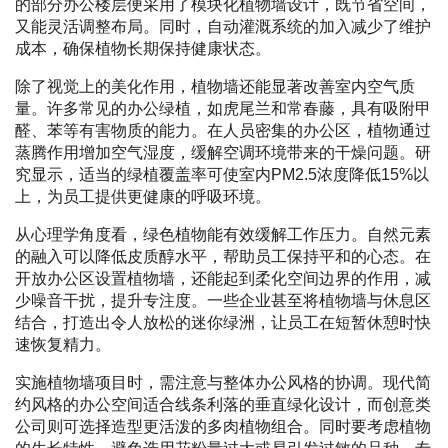
的部分办公楼层便采用了模块化植物墙设计，既节省空间，
又能灵活调整布局。同时，自动灌溉系统的加入减少了维护
成本，确保植物长期保持健康状态。
除了视觉上的美化作用，植物墙还能显著改善室内空气质
量。许多常见的办公绿植，如虎尾兰和常春藤，具有吸附甲
醛、苯等有害物质的能力。在人员密集的办公区，植物通过
蒸腾作用增加空气湿度，缓解空调环境带来的干燥问题。研
究显示，适当的绿植覆盖率可使室内PM2.5浓度降低15%以
上，为员工提供更健康的呼吸环境。
从心理学角度看，绿色植物能有效缓解工作压力。自然元素
的融入可以降低皮质醇水平，帮助员工保持平和的心态。在
开放办公区设置植物墙，还能起到柔化空间边界的作用，减
少噪音干扰，提升专注度。一些企业甚至将植物墙与休息区
结合，打造出令人放松的迷你绿洲，让员工在短暂休憩时快
速恢复精力。
实施植物墙项目时，需注意与整体办公风格的协调。现代简
约风格的办公空间适合线条利落的垂直绿化设计，而创意类
公司则可选择造型更活泼的多肉植物组合。同时要考虑植物