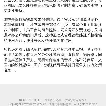
的生长特性，避免选用花粉量过大或易引发过敏的品种。专
业的绿化团队能根据企业需求提供定制方案，确保美观性与
功能性兼备。
维护是保持植物墙效果的关键。除了安装智能灌溉系统外，
定期修剪枯叶、补充营养液都必不可少。有些企业采用轮换
养护制度，由员工参与简单照料，既培养团队责任感，又增
进对办公环境的归属感。这种互动式管理往往能延长植物墙
的使用寿命，使其持续发挥环境优化作用。
从长远来看，绿色植物墙的投入能带来多重回报。除了提升
企业形象外，改善后的办公环境有助于降低员工病假率，间
接提高整体生产力。随着环保理念的普及，这种将自然引入
室内的设计思维，正在成为现代写字楼提升竞争力的有效策
略之一。
18109080911
企业办公选址，欢迎您致电咨询！
Copyright © www.cdfdyxzx.cn --成都写字楼信息网-- All rights reserved.