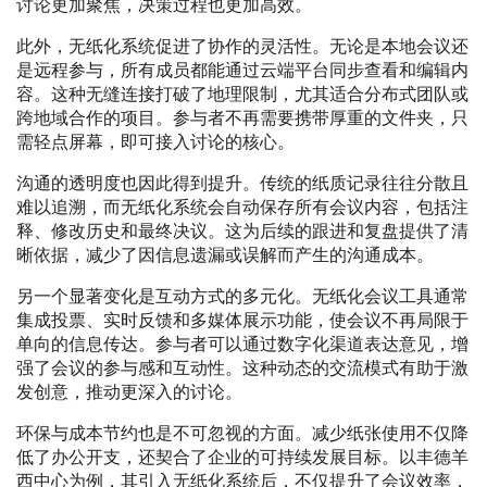
讨论更加聚焦，决策过程也更加高效。
此外，无纸化系统促进了协作的灵活性。无论是本地会议还
是远程参与，所有成员都能通过云端平台同步查看和编辑内
容。这种无缝连接打破了地理限制，尤其适合分布式团队或
跨地域合作的项目。参与者不再需要携带厚重的文件夹，只
需轻点屏幕，即可接入讨论的核心。
沟通的透明度也因此得到提升。传统的纸质记录往往分散且
难以追溯，而无纸化系统会自动保存所有会议内容，包括注
释、修改历史和最终决议。这为后续的跟进和复盘提供了清
晰依据，减少了因信息遗漏或误解而产生的沟通成本。
另一个显著变化是互动方式的多元化。无纸化会议工具通常
集成投票、实时反馈和多媒体展示功能，使会议不再局限于
单向的信息传达。参与者可以通过数字化渠道表达意见，增
强了会议的参与感和互动性。这种动态的交流模式有助于激
发创意，推动更深入的讨论。
环保与成本节约也是不可忽视的方面。减少纸张使用不仅降
低了办公开支，还契合了企业的可持续发展目标。以丰德羊
西中心为例，其引入无纸化系统后，不仅提升了会议效率，